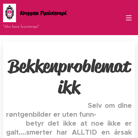
Kroppen Fysioterapi
"ikke bare fysioterapi"
Bekkenproblemat
ikk
Selv om dine
røntgenbilder er uten funn-
betyr det ikke at noe ikke er
galt....smerter har ALLTID en årsak